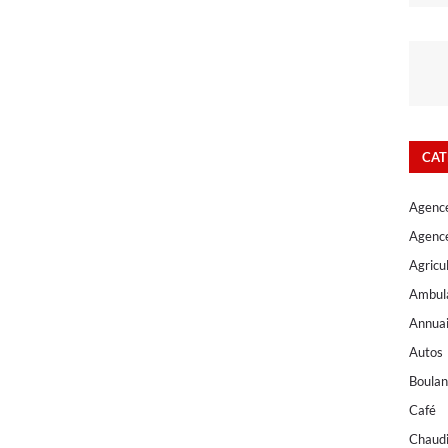
CAT
Agenc
Agenc
Agricu
Ambul
Annuai
Autos
Boulan
Café
Chaud