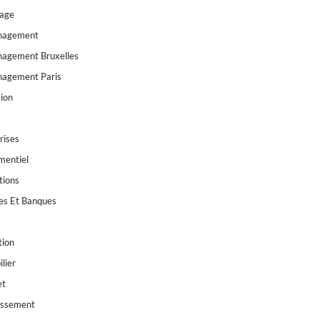
fage
agement
agement Bruxelles
agement Paris
ion
rises
mentiel
tions
es Et Banques
tion
lier
et
issement