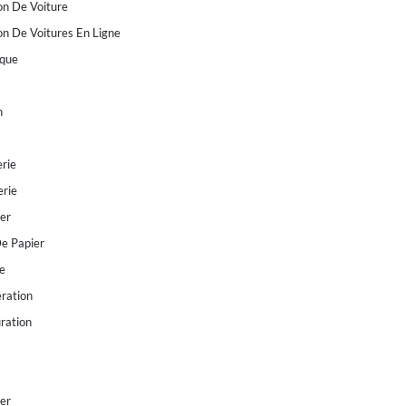
on De Voiture
on De Voitures En Ligne
ique
n
erie
rie
er
e Papier
e
ération
ration
ier