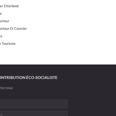
ier Etterbeek
ur
orteur
orteur Et Coursier
es
e Tourisme
ONTRIBUTION ÉCO-SOCIALISTE
tez nous