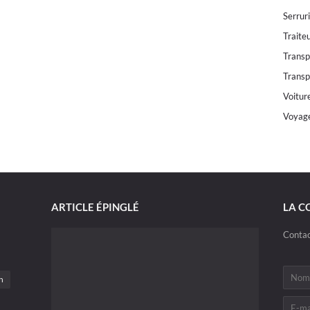
Serrur
Traite
Transp
Transp
Voitur
Voyag
ARTICLE ÉPINGLÉ
LA C
Contac
n