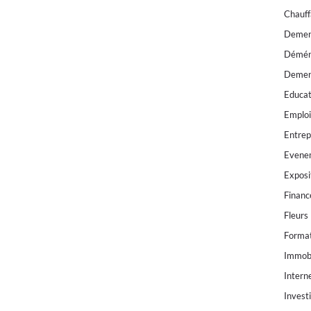
Chauf
Demen
Démén
Demen
Educat
Emploi
Entrep
Evene
Exposi
Financ
Fleurs
Forma
Immobi
Intern
Invest