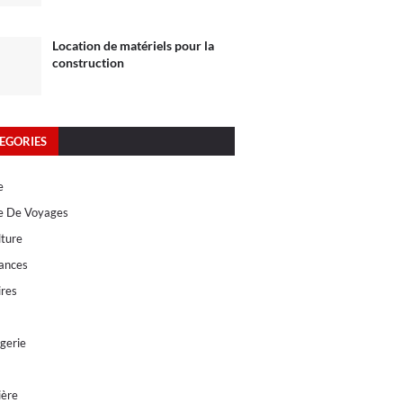
Location de matériels pour la
construction
EGORIES
e
e De Voyages
lture
ances
res
gerie
ière