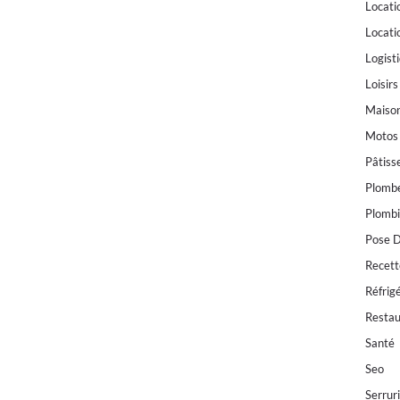
Locati
Locati
Logist
Loisirs
Maiso
Motos
Pâtiss
Plombe
Plombi
Pose D
Recett
Réfrig
Restau
Santé
Seo
Serrur